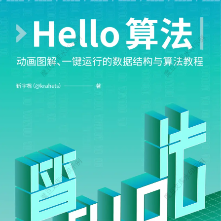
每个顶点 while (que.length > 0) { const node = que.shift(); if (node ===
undefined) continue; // 遍历当前节点的所有邻接顶点 for (let neighbor o
f node.adjacent) { if (!visited[neighbor]) { visited[neighbor] = true; res.pu
sh(neighbor); que.push(neighbor); } } } 广度优先遍历的示例图解 图9‑1
0展示了从顶点1、3出发时，广度优先遍历的具体步骤。例如： 顶点1
和3的访问顺序可以交换； 顶点2、4、6的访问顺序也可以任意调整。
相关代码实现 本书配套代码托管在GitHub仓库中，相关文件如graph.t
s提供了图的表示和广度优先遍历算法的具体实现： class Vertex { id: n
umber; } class Edge { to: Vertex; weight?: number; } class Graph { vertice
s: Vertex[]; edges: Edge[]; } // 初始化图的邻接表表示 graph = new Grap
h(); graph.vertices.push(new Vertex(1)); graph.vertices.push(new Vertex
(2)); // 添加边（示例） graph.edges.push(new Edge(graph.vertices[0], gr
aph.vertices[1])); 广度优先遍历的优缺点 优点：保证按“由近及远”的顺
序访问顶点，适用于无权图中的最短路径问题。 缺点：对于大规模图
或稀疏图来说，广度优先遍历可能效率不高。 通过以上总结可以看
出，广度优先遍历是一种基础且实用的算法，适合处理许多图相关的
问题。