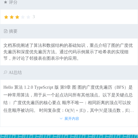
评分
3
摘要
文档系统阐述了算法和数据结构的基础知识，重点介绍了图的广度优
先遍历和深度优先遍历方法。通过代码示例展示了哈希表的实现细
节，并讨论了邻接表在图表示中的应用。
AI总结
Hello 算法 1.2.0 TypeScript 版 第9章 图 图的广度优先遍历（BFS）是
一种常用算法，用于从一个起点访问所有其他顶点。以下是关键点总
结： 广度优先遍历的核心要点 顺序不唯一：相同距离的顶点可以按
任意顺序被访问。 时间复杂度：O(|V| + |E|)，其中|V|是顶点数，|E|是
边的数量。 实现步骤： 使用队列（que）来管理待访问的顶点。 记录
展开内容
已访问过的顶点以避免重复访问。 代码示例：// 队列初始化为空 let q
ue = []; // 初始化结果数组 let res: (Vertex | null)[] = []; // 访问队列中的