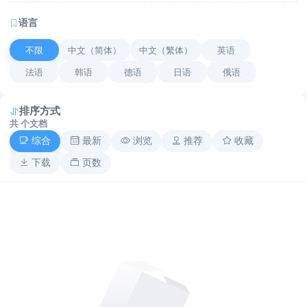
语言
不限
中文（简体）
中文（繁体）
英语
法语
韩语
德语
日语
俄语
排序方式
共
个文档
综合
最新
浏览
推荐
收藏
下载
页数