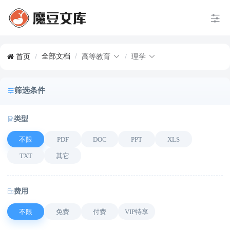
全部文档
/
首页
/
高等教育
/
理学
筛选条件
类型
不限
PDF
DOC
PPT
XLS
TXT
其它
费用
不限
免费
付费
VIP特享