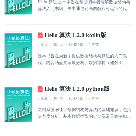
Hello 算法 是一本旨在帮助初学者理解数据结构与
算法入门书籍。书中通过动画图解和可运行的代码
示例，清晰地介绍了算法的核心概念及其在计算机
科学中的应用。此外，读者还可以利用 GitHub 镜
像克隆代码仓库，并发起拉取请求以参与内容创
Hello 算法 1.2.0 kotlin版
作。本书特别强调了算法的实践性，鼓励读者动手
实现和理解各种数据结构及其相关算法。
0 魔豆
|
382 页
|
18.48 MB
|
1 年前
这本书旨在为新手提供数据结构与算法的入门教
程。内容涵盖复杂度分析、数据结构（如数组、链
表、栈、队列、哈希表、树、堆等）以及多种算法
（如搜索、排序、回溯、动态规划、贪心等）。书
中通过动画图解和代码实现帮助理解，配套代码托
Hello 算法 1.2.0 python版
管在GitHub仓库。
0 魔豆
|
364 页
|
18.43 MB
|
1 年前
文档系统阐述了数据结构与算法的基础知识，包括
复杂度分析、基本数据类型的定义及常见算法如排
序、搜索等。通过Python语言实现了对具体问题的
解决，并结合可视化工具辅助理解。