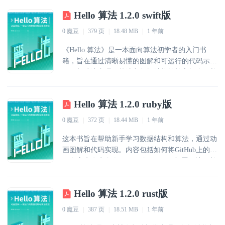
Hello 算法 1.2.0 swift版
0 魔豆
|
379 页
|
18.48 MB
|
1 年前
《Hello 算法》是一本面向算法初学者的入门书
籍，旨在通过清晰易懂的图解和可运行的代码示
例，帮助读者理解算法和数据结构的核心概念，并
能够通过编程实现它们。书中内容涵盖复杂度分
析、数据结构和算法三大部分，强调了算法在复杂
Hello 算法 1.2.0 ruby版
世界中的生动体现，并揭示了算法的美感。
0 魔豆
|
372 页
|
18.44 MB
|
1 年前
这本书旨在帮助新手学习数据结构和算法，通过动
画图解和代码实现。内容包括如何将GitHub上的代
码仓库克隆为个人项目、使用Docker部署环境，并
通过评论区提问共同进步。
Hello 算法 1.2.0 rust版
0 魔豆
|
387 页
|
18.51 MB
|
1 年前