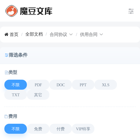
全部文档
/
首页
/
合同协议
/
供用合同
筛选条件
类型
不限
PDF
DOC
PPT
XLS
TXT
其它
费用
不限
免费
付费
VIP特享