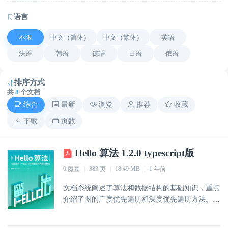
语言
不限
中文（简体）
中文（繁体）
英语
法语
韩语
德语
日语
俄语
排序方式
共
8
个文档
综合
最新
浏览
推荐
收藏
下载
页数
Hello 算法 1.2.0 typescript版
0 魔豆
|
383 页
|
18.49 MB
|
1 年前
文档系统阐述了算法和数据结构的基础知识，重点
介绍了图的广度优先遍历和深度优先遍历方法。通
过代码示例展示了哈希表的实现细节，并讨论了邻
接表在图表示中的应用。