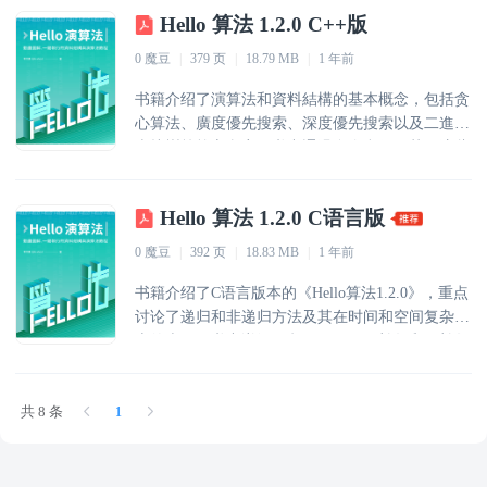
Hello 算法 1.2.0 C++版
0 魔豆
|
379 页
|
18.79 MB
|
1 年前
书籍介绍了演算法和資料結構的基本概念，包括贪
心算法、廣度優先搜索、深度優先搜索以及二進位
查找樹等核心內容。书中通過多个實例示范了這些
演算法的应用，并強調了它们在解決實際問題中的
重要性。
Hello 算法 1.2.0 C语言版
0 魔豆
|
392 页
|
18.83 MB
|
1 年前
书籍介绍了C语言版本的《Hello算法1.2.0》，重点
讨论了递归和非递归方法及其在时间和空间复杂度
上的表现。书中详细解释了原码、一补数和二补数
的概念，以及渐近复杂度分析的方法。
共 8 条
1