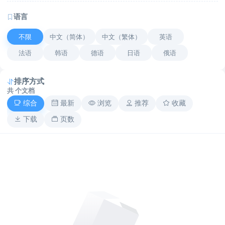
语言
不限
中文（简体）
中文（繁体）
英语
法语
韩语
德语
日语
俄语
排序方式
共
个文档
综合
最新
浏览
推荐
收藏
下载
页数