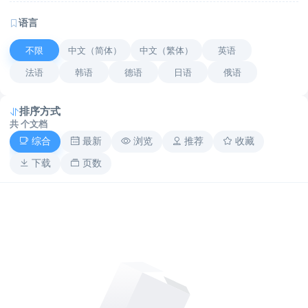
语言
不限
中文（简体）
中文（繁体）
英语
法语
韩语
德语
日语
俄语
排序方式
共
个文档
综合
最新
浏览
推荐
收藏
下载
页数