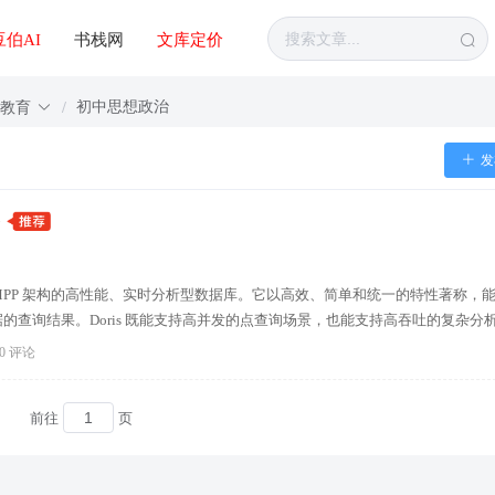
豆伯AI
书栈网
文库定价
初中思想政治
中教育
/
发
介
一款基于 MPP 架构的高性能、实时分析型数据库。它以高效、简单和统一的特性著称，
的查询结果。Doris 既能支持高并发的点查询场景，也能支持高吞吐的复杂分
0 评论
前往
页