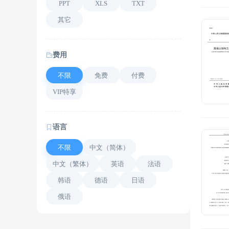
PPT
XLS
TXT
其它
费用
不限
免费
付费
VIP特享
语言
不限
中文（简体）
中文（繁体）
英语
法语
韩语
德语
日语
俄语