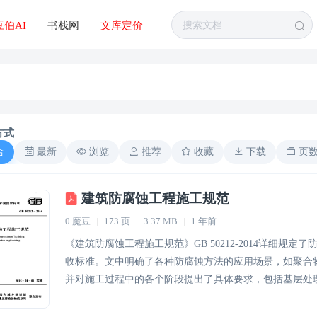
豆伯AI
书栈网
文库定价
方式
合
最新
浏览
推荐
收藏
下载
页
建筑防腐蚀工程施工规范
0 魔豆
|
173 页
|
3.37 MB
|
1 年前
《建筑防腐蚀工程施工规范》GB 50212-2014详细
收标准。文中明确了各种防腐蚀方法的应用场景，如聚合
并对施工过程中的各个阶段提出了具体要求，包括基层处
境保护的重要性，规定了危险废物的处理措施及噪声控制