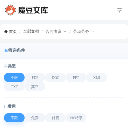
全部文档
/
首页
/
合同协议
/
劳动劳务
筛选条件
类型
不限
PDF
DOC
PPT
XLS
TXT
其它
费用
不限
免费
付费
VIP特享