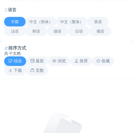
语言
不限
中文（简体）
中文（繁体）
英语
法语
韩语
德语
日语
俄语
排序方式
共
个文档
综合
最新
浏览
推荐
收藏
下载
页数