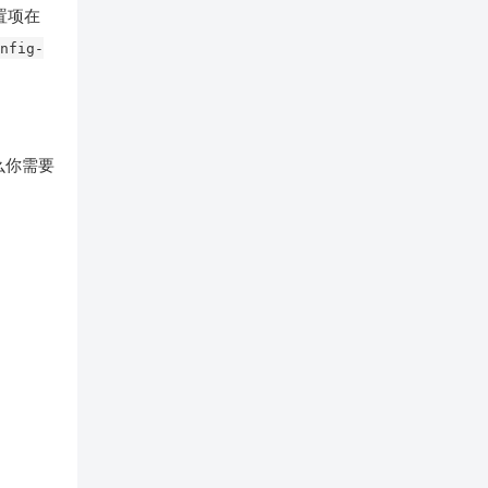
置项在
onfig-
么你需要