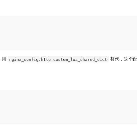
，用
替代，这个
nginx_config.http.custom_lua_shared_dict