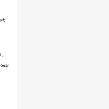
参考
节。
esty