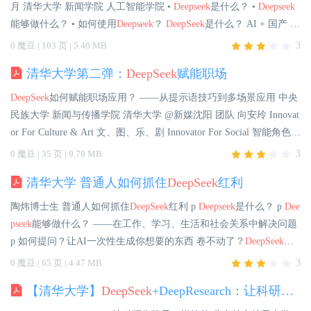
义理解、计算推理、代码生成补全等应用场景， 支持联网搜索与深
月 清华大学 新闻学院 人工智能学院 •
Deepseek
是什么？ •
Deepseek
度思考模式，同时支持文件上传，能够扫描读取各类文件及图片中
能够做什么？ • 如何使用
Deepseek
？
DeepSeek
是什么？ AI + 国产 +
的文字内容。 文本生成 表格、列表生成（如日程安排、菜谱） 代码
免费 + 开源 + 强大 •
DeepSeek
是一家专注通用人工智能（AGI）的
0 魔豆 | 103 页 | 5.40 MB
3
注释、文档撰写 结构化生成 文章/故事/诗歌写作 码片段（Python、
中国科技公司，主攻大模型研发与应 用。 •
DeepSeek
-R1是其开源的
JavaScript） • 自 动 补 全 与 注 释 生成 常规绘图 如何使用
DeepSeek
清华大学第二弹：
DeepSeek
赋能职场
推理模型，擅长处理复杂任务且可免费商用。
Deepseek
可以做什
？ 网页端：https://chat.
deepseek
.com APP：
DeepSeek
如何从入门到
么？ 直接面向用户或者支持开发者，提供智能对话、文本生成、语
DeepSeek
如何赋能职场应用？ ——从提示语技巧到多场景应用 中央
精通？ 当人人都会用AI时，你如何用得更好更出彩？ 推理模型 • 例
义理解、计算推理、代码生成补全等应用场景， 支持联网搜索与深
民族大学 新闻与传播学院 清华大学 @新媒沈阳 团队 向安玲 Innovat
如：
DeepSeek
-R1，GPT-o3在逻辑推理、数学推理和实时问题解决方
度思考模式，同时支持文件上传，能够扫描读取各类文件及图片中
or For Culture & Art 文、图、乐、剧 Innovator For Social 智能角色交
面表现突出。 推理大模型： 推理大模
的文字内容。 文本生成 表格、列表生成（如日程安排、菜谱） 代码
互体 Innovator For Science & Industry 行业大模型 基座大模型 人机协
0 魔豆 | 35 页 | 9.78 MB
3
注释、文档撰写 结构化生成 文章/故事/诗歌写作 码片段（Python、
同 Chatbot 互联网虛假新闻检测2019全球挑战赛-虛假新闻多模态检
JavaScript） • 自 动 补 全 与 注 释 生成 常规绘图 如何使用
DeepSeek
清华大学 普通人如何抓住
DeepSeek
红利
测 第一名 中国法研杯CAIL2020司法人工智能赛 第一名
DeepSeek
的
？ 网页端：https://chat.
deepseek
.com APP：
DeepSeek
如何从入门到
三种模式 平台 地址 版本 备注 英伟达NIM微服务 https://build.nvidia.
陶炜博士生 普通人如何抓住
DeepSeek
红利 p
Deepseek
是什么？ p
Dee
精通？ 当人人都会用AI时，你如何用得更好更出彩？ 推理模型 • 例
com/d eepseek-ai/
deepseek
-r1 671B（全量模型） 网页版直接使用，支
pseek
能够做什么？ ——在工作、学习、生活和社会关系中解决问题
如：
DeepSeek
-R1，GPT-o3在逻辑推理、数学推理和实时问题解决方
持API调用，注册送1000点数，免费体验。 微软Azure https://ai n/blo
p 如何提问？让AI一次性生成你想要的东西 卷不动了？
DeepSeek
帮
面表现突出。 推理大模型： 推理大模
gs/aws/
deepseek
-r1- models-now-available-on- aws 671B（全量模型）
你一键“躺赢”！ 学习太难？
DeepSeek
带你“开挂”逆袭！ 生活太累？
0 魔豆 | 65 页 | 4.47 MB
3
需注册AWS账户，填写付款方式，免费部署。 Cerebras https://cerebr
DeepSeek
帮你“减负”到家！ 社交障碍？
DeepSeek
教你“高情商”破
as.ai 70B 邮箱注册，速度快，宣称比GPU方案快57倍。 Groq https://
【清华大学】
DeepSeek
+DeepResearch：让科研像聊天一样简单
局！ ZX 价值创造，成为社会发 展的持续动力。 善用
DeepSeek
的两
groq.com/groqclou d-makes-
deepseek
-r1- dist
大关键：提出问题 鉴别答案
DeepSeek
是什么? •
DeepSeek
是一家专