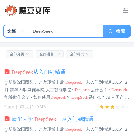
搜索
全部分类
全部语言
全部格式
DeepSeek
从入门到精通
@新媒沈阳团队 、余梦珑博士后
DeepSeek
：从入门到精通 2025年2
月 清华大学 新闻学院 人工智能学院 •
Deepseek
是什么？ •
Deepseek
能够做什么？ • 如何使用
Deepseek
？
DeepSeek
是什么？ AI + 国产 +
免费 + 开源 + 强大 •
DeepSeek
是一家专注通用人工智能（AGI）的
0 魔豆 | 103 页 | 5.40 MB
3
中国科技公司，主攻大模型研发与应 用。 •
DeepSeek
-R1是其开源的
清华大学
DeepSeek
：从入门到精通
推理模型，擅长处理复杂任务且可免费商用。
Deepseek
可以做什
么？ 直接面向用户或者支持开发者，提供智能对话、文本生成、语
@新媒沈阳团队 、余梦珑博士后
DeepSeek
：从入门到精通 2025年2