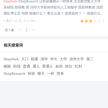
DeepSeek
+DeepResearch 让科研像聊天一样简单 北京航空航天大学
注通用人工智能(AGI)的中国科技公司，主攻大模型研发与应用。 •
高研院 助理教 授 清华大学新闻学院与人工智能学 院双聘教授 沈阳
DeepSeek
-R1是其开源的推理模型，擅长处理复杂任务且可免费商
团队博士后 何静 能做什么？ 要怎么做？ 效果如何？ 一 能做什么？
用。性能对齐OpenAI-o1正 式版。 •
DeepSeek
-R1在后训练阶段大规
数据挖掘 数据分析 数据采集 数据处理 数据可视化 AIGC 数据应用
0 魔豆 | 85 页 | 8.31 MB
3
模使用了强化学习技术，在仅有极少标注数据的情况下，极大 (Pass
通过编写爬虫代码、访问数据库、读取文件、调用API等方式，采
@1) 国产 十 免费 十 开源 十 强大 Accuracy/Percent le (%) AI https://c
共 5 条
1
集社交媒体数据、数据库内容、文本数据、接口数据等。 sonnet 
hat.
deepseek
.com
Deepseek
的能力图谱 直接面向用户或者支持开发
平衡性能：在模型大小和 性能之间取得平衡，适合 中等规模任务。
者，提供智能对话、文本生成、语义理解、计算推理、代码生成补
 多模态支持：支持文本和 图像处理，扩展应用场景。  可解释
相关搜索词
全等应用场 景， 支持联网搜索与深度思考模式，同时支持文件上
性：注重模型输出 的可解释性和透明性。
DeepSeek
R1  高效推
传，能够扫描读取各类文件及图片中的文字内容。
理：专注于低延迟和 高吞吐量，适合实时应用。  轻量化设计：模
DeepSeek
入门
精通
清华
华大
大学
清华大学
第二
型结构优化， 资源占用少，适合边缘设备 和移动端。  多任务支
赋能
职场
普通
通人
普通人
如何
抓住
红利
持：支持多种任务， 如文本生成、分类和问答。 码运行后生成文
DeepResearch
科研
聊天
一样
简单
件，但数 据采集结果为空。
DeepSeek
R1 能够提取所有网址并进行
筛选、去重，所撰写代码 运行后完成数据爬虫任务， 所获取数据准
确，少量数 据有所遗漏。 提示词 测试结果受到数据样本、测试环
境、AI抽卡、提示词模板等因素影响，仅供参考，无法作为决策制
定、质量评估或产品验证的最终依据。 爬虫数据采集  目前
DeepSe
ek
R1、Open AI o3mini、Kimi