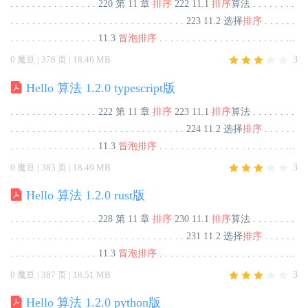
. . . . . . . . . . . . . . . . 220 第 11 章
排序
222 11.1
排序
算法 . . . . . . . .
. . . . . . . . . . . . . . . . . . . . . . . . . . . . . . . . 223 11.2 选择
排序
. . . . . .
. . . . . . . . . . . . . . . . 11.3
冒泡
排序
. . . . . . . . . . . . . . . . . . . . . . . . .
. . . . . . . . . . . . . . . 227 11.4 插入
排序
. . . . . . . . . . . . . . . . . . . . . . .
0 魔豆 | 378 页 | 18.46 MB
3
. . . . . . . . . . . . . . . . . 229 11.5 快速
排序
. . 11.6 归并
排序
. . . . . . . .
Hello 算法 1.2.0 typescript版
. . . . . . . . . . . . . . . . . . . . . . . . . . . . . . . . 237 11.7 堆
排序
. . . . . . . .
. . . . . . . . . . . . . . . . . . . . . . . . . . . . . . . . . 240 11.8 桶
排序
. .
. . . . . . . . . . . . . . . . 222 第 11 章
排序
223 11.1
排序
算法 . . . . . . . .
. . . . . . . . . . . . . . . . . . . . . . . . . . . . . . . . 224 11.2 选择
排序
. . . . . .
. . . . . . . . . . . . . . . . 11.3
冒泡
排序
. . . . . . . . . . . . . . . . . . . . . . . . .
. . . . . . . . . . . . . . . 228 11.4 插入
排序
. . . . . . . . . . . . . . . . . . . . . . .
0 魔豆 | 383 页 | 18.49 MB
3
. . . . . . . . . . . . . . . . . 230 11.5 快速
排序
. . 11.6 归并
排序
. . . . . . . .
Hello 算法 1.2.0 rust版
. . . . . . . . . . . . . . . . . . . . . . . . . . . . . . . . 238 11.7 堆
排序
. . . . . . . .
. . . . . . . . . . . . . . . . . . . . . . . . . . . . . . . . . 242 11.8 桶
排序
. .
. . . . . . . . . . . . . . . . 228 第 11 章
排序
230 11.1
排序
算法 . . . . . . . .
. . . . . . . . . . . . . . . . . . . . . . . . . . . . . . . . 231 11.2 选择
排序
. . . . . .
. . . . . . . . . . . . . . . . 11.3
冒泡
排序
. . . . . . . . . . . . . . . . . . . . . . . . .
. . . . . . . . . . . . . . . 235 11.4 插入
排序
. . . . . . . . . . . . . . . . . . . . . . .
0 魔豆 | 387 页 | 18.51 MB
3
. . . . . . . . . . . . . . . . . 237 11.5 快速
排序
. . 11.6 归并
排序
. . . . . . . .
Hello 算法 1.2.0 python版
. . . . . . . . . . . . . . . . . . . . . . . . . . . . . . . . 245 11.7 堆
排序
. . . . . . . .