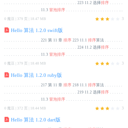
. . . . . . . . . . . . . . . . . . . . . . . . . . . . . . . . 223 11.2 选择
排序
. . . . . .
. . . . . . . . . . . . . . . . 11.3
冒泡
排序
. . . . . . . . . . . . . . . . . . . . . . . . .
. . . . . . . . . . . . . . . 227 11.4 插入
排序
. . . . . . . . . . . . . . . . . . . . . . .
0 魔豆 | 379 页 | 18.47 MB
3
. . . . . . . . . . . . . . . . . 229 11.5 快速
排序
. . 11.6 归并
排序
. . . . . . . .
Hello 算法 1.2.0 swift版
. . . . . . . . . . . . . . . . . . . . . . . . . . . . . . . . 237 11.7 堆
排序
. . . . . . . .
. . . . . . . . . . . . . . . . . . . . . . . . . . . . . . . . . 240 11.8 桶
排序
. .
. . . . . . . . . . . . . . . . 221 第 11 章
排序
223 11.1
排序
算法 . . . . . . . .
. . . . . . . . . . . . . . . . . . . . . . . . . . . . . . . . 224 11.2 选择
排序
. . . . . .
. . . . . . . . . . . . . . . . 11.3
冒泡
排序
. . . . . . . . . . . . . . . . . . . . . . . . .
. . . . . . . . . . . . . . . 228 11.4 插入
排序
. . . . . . . . . . . . . . . . . . . . . . .
0 魔豆 | 379 页 | 18.48 MB
3
. . . . . . . . . . . . . . . . . 230 11.5 快速
排序
. . 11.6 归并
排序
. . . . . . . .
Hello 算法 1.2.0 ruby版
. . . . . . . . . . . . . . . . . . . . . . . . . . . . . . . . 238 11.7 堆
排序
. . . . . . . .
. . . . . . . . . . . . . . . . . . . . . . . . . . . . . . . . . 241 11.8 桶
排序
. .
. . . . . . . . . . . . . . . . 217 第 11 章
排序
218 11.1
排序
算法 . . . . . . . .
. . . . . . . . . . . . . . . . . . . . . . . . . . . . . . . . 219 11.2 选择
排序
. . . . . .
. . . . . . . . . . . . . . . . 11.3
冒泡
排序
. . . . . . . . . . . . . . . . . . . . . . . . .
. . . . . . . . . . . . . . . 223 11.4 插入
排序
. . . . . . . . . . . . . . . . . . . . . . .
0 魔豆 | 372 页 | 18.44 MB
3
. . . . . . . . . . . . . . . . . 225 11.5 快速
排序
. . 11.6 归并
排序
. . . . . . . .
Hello 算法 1.2.0 dart版
. . . . . . . . . . . . . . . . . . . . . . . . . . . . . . . . 233 11.7 堆
排序
. . . . . . . .
. . . . . . . . . . . . . . . . . . . . . . . . . . . . . . . . . 236 11.8 桶
排序
. .