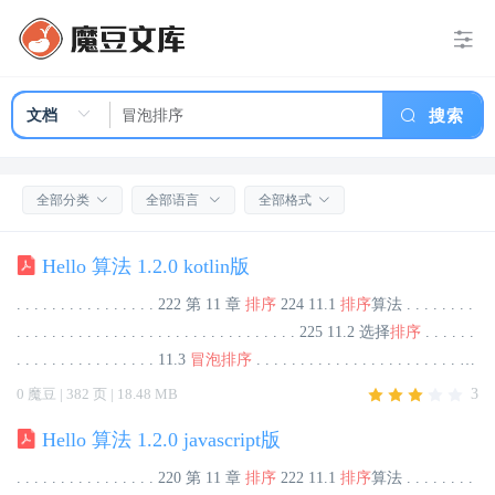
搜索
全部分类
全部语言
全部格式
Hello 算法 1.2.0 kotlin版
. . . . . . . . . . . . . . . . 222 第 11 章
排序
224 11.1
排序
算法 . . . . . . . .
. . . . . . . . . . . . . . . . . . . . . . . . . . . . . . . . 225 11.2 选择
排序
. . . . . .
. . . . . . . . . . . . . . . . 11.3
冒泡
排序
. . . . . . . . . . . . . . . . . . . . . . . . .
. . . . . . . . . . . . . . . 229 11.4 插入
排序
. . . . . . . . . . . . . . . . . . . . . . .
0 魔豆 | 382 页 | 18.48 MB
3
. . . . . . . . . . . . . . . . . 231 11.5 快速
排序
. . 11.6 归并
排序
. . . . . . . .
Hello 算法 1.2.0 javascript版
. . . . . . . . . . . . . . . . . . . . . . . . . . . . . . . . 239 11.7 堆
排序
. . . . . . . .
. . . . . . . . . . . . . . . . . . . . . . . . . . . . . . . . . 242 11.8 桶
排序
. .
. . . . . . . . . . . . . . . . 220 第 11 章
排序
222 11.1
排序
算法 . . . . . . . .