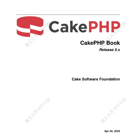
助。 3. 教程与示例 提供丰富的教程和示例，涵盖从基础到高级功能
的各个方面，帮助用户快速掌握 CakePHP 的使用方法。 4. 迁移指南
类型声明：新增对函数参数和返回值的类型提示。 常量更新：移除旧
的 SECOND、MINUTE 等常量，并支持新的数据库版本。 移除功
能：Auth 插件已取代，建议使用 cakephp/authentication2 和 cakephp/au
thorization2 插件。 组件更新： combine() 方法新增异常处理。 Shell
已被移除，建议使用 Command 插件。 5. 其他工具与资源 Bake Consol
e：已移除，相关资源可访问 Bake Console。 6. 更新日志 提供详细的
迁移路径和版本更新说明，帮助用户逐步升级至 5.x 版本。 新增的 B
C 破环性问题已尽可能修复，建议用户根据需要进行部分迁移。 7. 开
发流程 按照 semver 版本号遵循软件开发流程（1.x 到 2.x），确保代
码兼容性和稳定性。 总结而言，CakePHP 5.x 针对功能、性能和用户
体验进行了多项改进，同时对旧版本的 BC 破环性问题进行了修复。
用户可通过文档提供的资源和工具快速上手新版本，并根据需要进行
部分迁移。